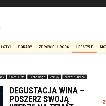
t
I STYL
PORADY
ZDROWIE I URODA
LIFESTYLE
MO
ady
Sport i dieta
Technologie
Zakupy
Zdrowie i uroda
DEGUSTACJA WINA –
POSZERZ SWOJĄ
Z