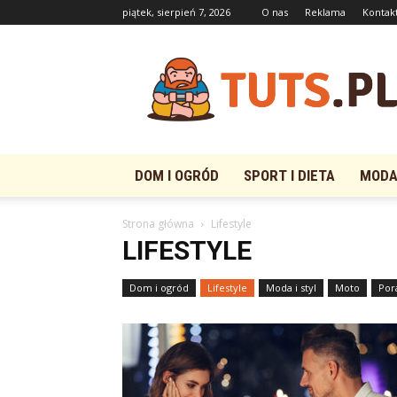
piątek, sierpień 7, 2026
O nas
Reklama
Kontak
Tuts.pl
DOM I OGRÓD
SPORT I DIETA
MODA 
Strona główna
Lifestyle
LIFESTYLE
Dom i ogród
Lifestyle
Moda i styl
Moto
Por