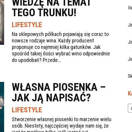
WIEDZĘ NA TEMAT
I
TEGO TRUNKU!
LIFESTYLE
J
Na sklepowych półkach pojawiają się coraz to
nowsze rodzaje wina. Każdy producent
J
proponuje co najmniej kilka gatunków. Jak
spośród takiej ilości wybrać wino odpowiednie
Ja
do upodobań? Przede...
S
WŁASNA PIOSENKA –
K
JAK JĄ NAPISAĆ?
Ka
LIFESTYLE
Stworzenie własnej piosenki to marzenie wielu
osób. Niestety, najczęściej wydaje nam się, że