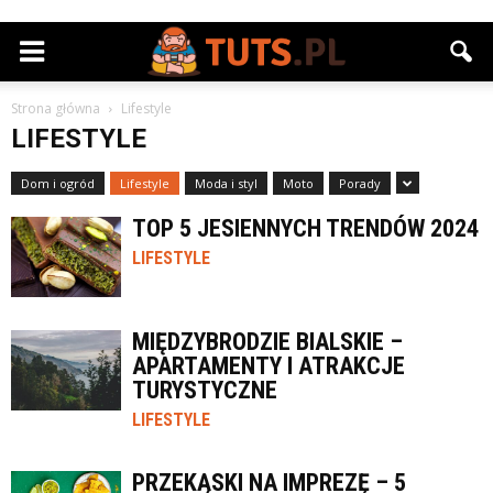
Strona główna
Lifestyle
LIFESTYLE
Dom i ogród
Lifestyle
Moda i styl
Moto
Porady
TOP 5 JESIENNYCH TRENDÓW 2024
LIFESTYLE
MIĘDZYBRODZIE BIALSKIE –
APARTAMENTY I ATRAKCJE
TURYSTYCZNE
LIFESTYLE
PRZEKĄSKI NA IMPREZĘ – 5