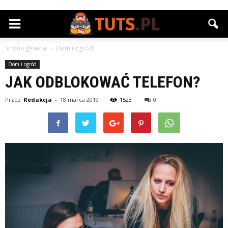
Strona główna
Dom i ogród
Dom i ogród
JAK ODBLOKOWAĆ TELEFON?
Przez
Redakcja
-
18 marca 2019
1523
0