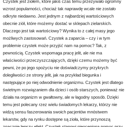
Czystek jest ziołem, które jakiś czas temu przeżywało ogromny
wzrost popularności, chociaż tak naprawdę wcale nie zostało
odkryte niedawno. Jest jednym z najbardziej wartościowych
obecnie ziół, które możemy dostać w sklepach zielarskich.
Dlaczego jest tak wartościowy? Wynika to z całej masy jego
możliwych zastosowań. Czystek a zaparcia – czy i w tym
problemie czystek może przyjść nam na pomoc? Tak, z
pewnością. Czystek wspomaga pracę jelit, ale nie ma
właściwości przeczyszczających, dzięki czemu możemy być
pewni, że po jego spożyciu nie doświadczymy przykrych
dolegliwości ze strony jelit, jak na przykład biegunka i
następujące po niej odwodnienie organizmu. Czystek jest dlatego
świetnym rozwiązaniem dla dzieci i osób starszych, ponieważ nie
działa na organizm w gwałtowny, ale w łagodny sposób. Dzięki
temu jest polecany rzez wielu świadomych lekarzy, którzy nie
widzą sensu faszerowania swoich pacjentów mnóstwem
lekarstw, gdy na rynku dostępne są zioła, które przynoszą
znacznie lepszy efekt. Czystek stanowi nieocenioną pomoc przy