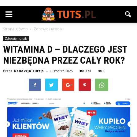
Strona główna
Zdrowie i uroda
Zdrowie i uroda
WITAMINA D – DLACZEGO JEST
NIEZBĘDNA PRZEZ CAŁY ROK?
Przez
Redakcja Tuts.pl
-
25 marca 2025
370
0