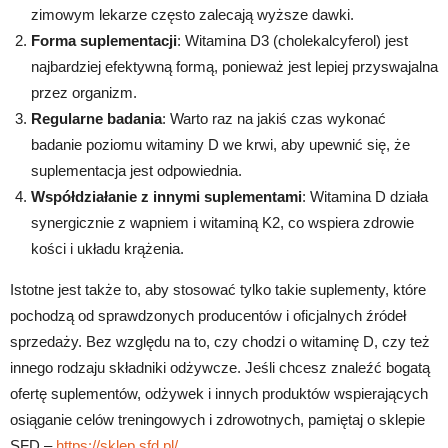
zimowym lekarze często zalecają wyższe dawki.
Forma suplementacji
: Witamina D3 (cholekalcyferol) jest
najbardziej efektywną formą, ponieważ jest lepiej przyswajalna
przez organizm.
Regularne badania
: Warto raz na jakiś czas wykonać
badanie poziomu witaminy D we krwi, aby upewnić się, że
suplementacja jest odpowiednia.
Współdziałanie z innymi suplementami
: Witamina D działa
synergicznie z wapniem i witaminą K2, co wspiera zdrowie
kości i układu krążenia.
Istotne jest także to, aby stosować tylko takie suplementy, które
pochodzą od sprawdzonych producentów i oficjalnych źródeł
sprzedaży. Bez względu na to, czy chodzi o witaminę D, czy też
innego rodzaju składniki odżywcze. Jeśli chcesz znaleźć bogatą
ofertę suplementów, odżywek i innych produktów wspierających
osiąganie celów treningowych i zdrowotnych, pamiętaj o sklepie
SFD –
https://sklep.sfd.pl/