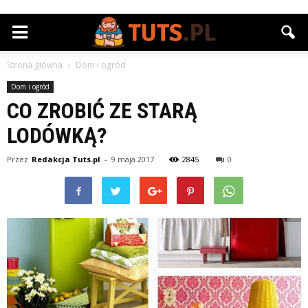
Strona główna
Dom i ogród
Dom i ogród
CO ZROBIĆ ZE STARĄ
LODÓWKĄ?
Przez
Redakcja Tuts.pl
-
9 maja 2017
2845
0