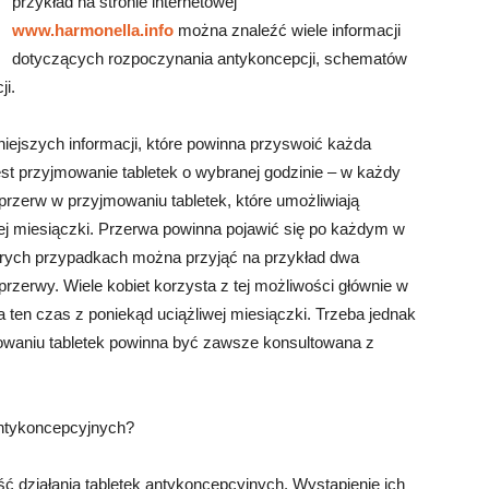
przykład na stronie internetowej
www.harmonella.info
można znaleźć wiele informacji
dotyczących rozpoczynania antykoncepcji, schematów
ji.
niejszych informacji, które powinna przyswoić każda
jest przyjmowanie tabletek o wybranej godzinie – w każdy
 przerw w przyjmowaniu tabletek, które umożliwiają
j miesiączki. Przerwa powinna pojawić się po każdym w
órych przypadkach można przyjąć na przykład dwa
rzerwy. Wiele kobiet korzysta z tej możliwości głównie w
ten czas z poniekąd uciążliwej miesiączki. Trzeba jednak
owaniu tabletek powinna być zawsze konsultowana z
antykoncepcyjnych?
ść działania tabletek antykoncepcyjnych. Wystąpienie ich