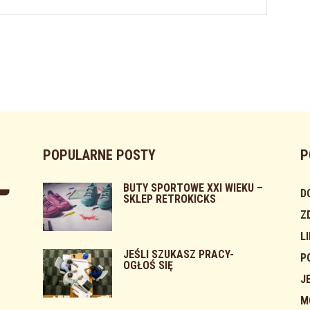
POPULARNE POSTY
P
BUTY SPORTOWE XXI WIEKU –
D
SKLEP RETROKICKS
Z
L
JEŚLI SZUKASZ PRACY-
P
OGŁOŚ SIĘ
J
M