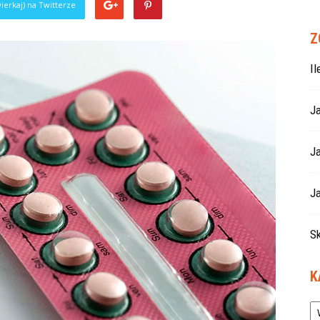
ierkaj) na Twitterze
Z
I
J
J
Ja
S
K
Ka