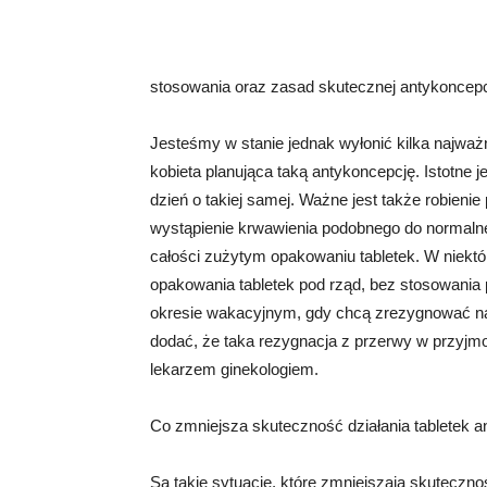
stosowania oraz zasad skutecznej antykoncepc
Jesteśmy w stanie jednak wyłonić kilka najważ
kobieta planująca taką antykoncepcję. Istotne 
dzień o takiej samej. Ważne jest także robienie
wystąpienie krwawienia podobnego do normalne
całości zużytym opakowaniu tabletek. W niekt
opakowania tabletek pod rząd, bez stosowania p
okresie wakacyjnym, gdy chcą zrezygnować na 
dodać, że taka rezygnacja z przerwy w przyjm
lekarzem ginekologiem.
Co zmniejsza skuteczność działania tabletek 
Są takie sytuacje, które zmniejszają skuteczno