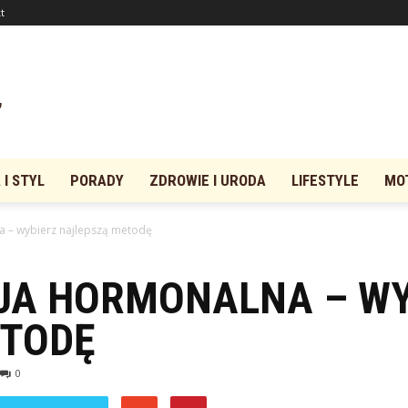
t
I STYL
PORADY
ZDROWIE I URODA
LIFESTYLE
MO
 – wybierz najlepszą metodę
JA HORMONALNA – WY
ETODĘ
0