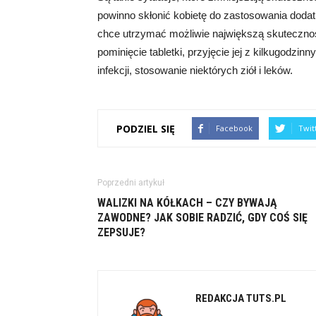
powinno skłonić kobietę do zastosowania dodat
chce utrzymać możliwie największą skutecznoś
pominięcie tabletki, przyjęcie jej z kilkugodz
infekcji, stosowanie niektórych ziół i leków.
PODZIEL SIĘ
Facebook
Twit
Poprzedni artykuł
WALIZKI NA KÓŁKACH – CZY BYWAJĄ
ZAWODNE? JAK SOBIE RADZIĆ, GDY COŚ SIĘ
ZEPSUJE?
REDAKCJA TUTS.PL