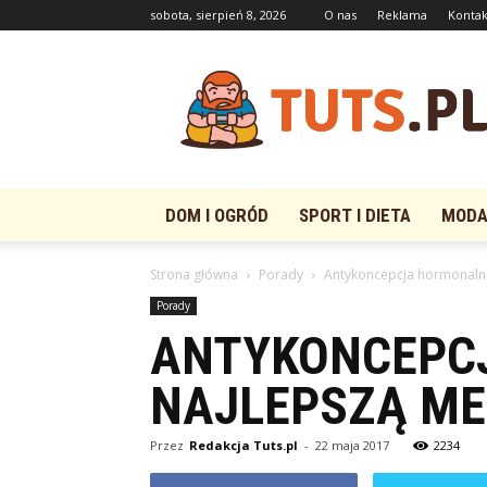
sobota, sierpień 8, 2026
O nas
Reklama
Kontak
Tuts.pl
DOM I OGRÓD
SPORT I DIETA
MODA 
Strona główna
Porady
Antykoncepcja hormonalna
Porady
ANTYKONCEPC
NAJLEPSZĄ M
Przez
Redakcja Tuts.pl
-
22 maja 2017
2234