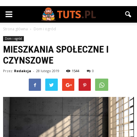
Strona główna
Dom i ogród
Dom i ogród
MIESZKANIA SPOŁECZNE I
CZYNSZOWE
Przez
Redakcja
-
28 lutego 2019
1544
0