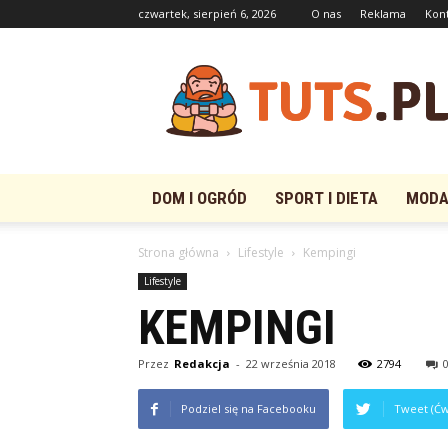
czwartek, sierpień 6, 2026
O nas
Reklama
Kon
Tuts.pl
DOM I OGRÓD
SPORT I DIETA
MODA 
Strona główna
Lifestyle
Kempingi
Lifestyle
KEMPINGI
Przez
Redakcja
-
22 września 2018
2794
Podziel się na Facebooku
Tweet (Ćw