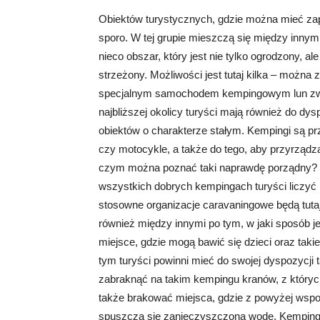
Obiektów turystycznych, gdzie można mieć z
sporo. W tej grupie mieszczą się między inny
nieco obszar, który jest nie tylko ogrodzony, a
strzeżony. Możliwości jest tutaj kilka – można
specjalnym samochodem kempingowym lun zw
najbliższej okolicy turyści mają również do dys
obiektów o charakterze stałym. Kempingi są 
czy motocykle, a także do tego, aby przyrządz
czym można poznać taki naprawdę porządny? P
wszystkich dobrych kempingach turyści liczyć 
stosowne organizacje caravaningowe będą tut
również między innymi po tym, w jaki sposób j
miejsce, gdzie mogą bawić się dzieci oraz taki
tym turyści powinni mieć do swojej dyspozycji 
zabraknąć na takim kempingu kranów, z których
także brakować miejsca, gdzie z powyżej w
spuszcza się zanieczyszczoną wodę. Kempingi 