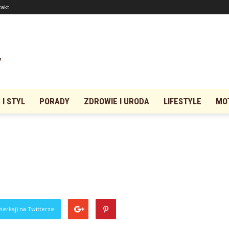
takt
I STYL
PORADY
ZDROWIE I URODA
LIFESTYLE
MO
0
ierkaj) na Twitterze