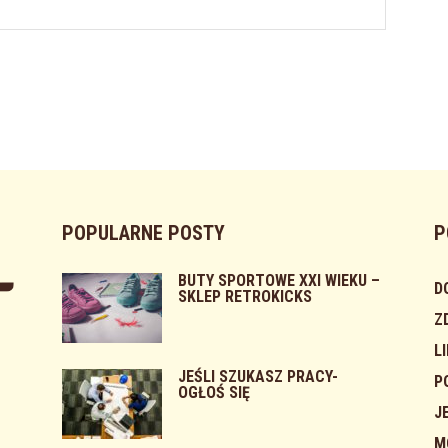
POPULARNE POSTY
P
BUTY SPORTOWE XXI WIEKU –
D
SKLEP RETROKICKS
Z
L
JEŚLI SZUKASZ PRACY-
P
OGŁOŚ SIĘ
J
M