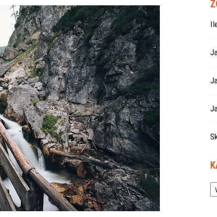
Z
I
J
J
Ja
S
K
Ka