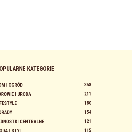
OPULARNE KATEGORIE
358
OM I OGRÓD
211
DROWIE I URODA
180
IFESTYLE
154
ORADY
121
EDNOSTKI CENTRALNE
115
ODA I STYL