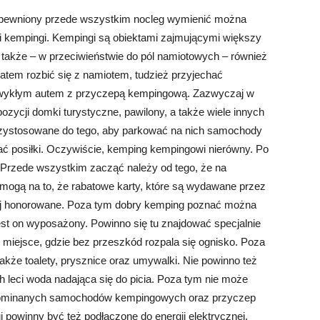
apewniony przede wszystkim nocleg wymienić można
mi kempingi. Kempingi są obiektami zajmującymi większy
le także – w przeciwieństwie do pól namiotowych – również
 zatem rozbić się z namiotem, tudzież przyjechać
ykłym autem z przyczepą kempingową. Zazwyczaj w
pozycji domki turystyczne, pawilony, a także wiele innych
przystosowane do tego, aby parkować na nich samochody
ać posiłki. Oczywiście, kemping kempingowi nierówny. Po
rzede wszystkim zacząć należy od tego, że na
mogą na to, że rabatowe karty, które są wydawane przez
aj honorowane. Poza tym dobry kemping poznać można
est on wyposażony. Powinno się tu znajdować specjalnie
e miejsce, gdzie bez przeszkód rozpala się ognisko. Poza
także toalety, prysznice oraz umywalki. Nie powinno też
 leci woda nadająca się do picia. Poza tym nie może
spominanych samochodów kempingowych oraz przyczep
powinny być też podłączone do energii elektrycznej.