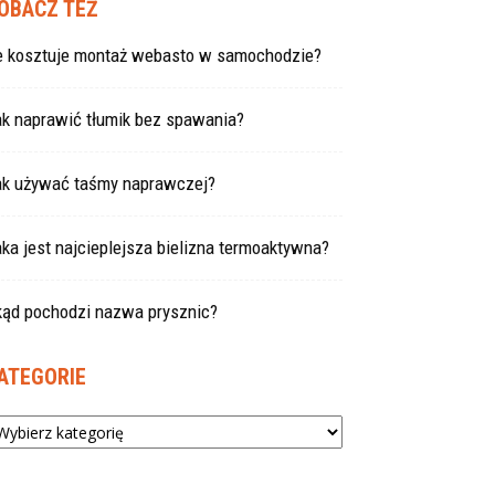
OBACZ TEŻ
le kosztuje montaż webasto w samochodzie?
ak naprawić tłumik bez spawania?
ak używać taśmy naprawczej?
ka jest najcieplejsza bielizna termoaktywna?
kąd pochodzi nazwa prysznic?
ATEGORIE
tegorie