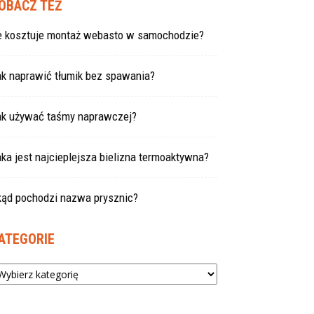
OBACZ TEŻ
le kosztuje montaż webasto w samochodzie?
ak naprawić tłumik bez spawania?
ak używać taśmy naprawczej?
ka jest najcieplejsza bielizna termoaktywna?
kąd pochodzi nazwa prysznic?
ATEGORIE
tegorie