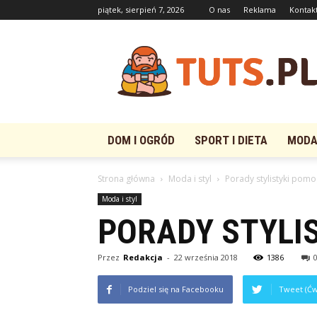
piątek, sierpień 7, 2026
O nas
Reklama
Kontak
Tuts.pl
DOM I OGRÓD
SPORT I DIETA
MODA 
Strona główna
Moda i styl
Porady stylistyki pom
Moda i styl
PORADY STYLI
Przez
Redakcja
-
22 września 2018
1386
Podziel się na Facebooku
Tweet (Ćw