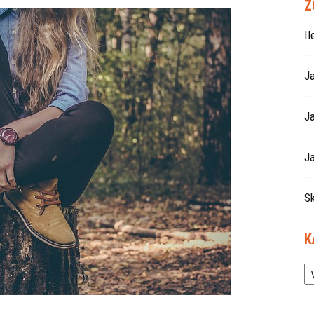
Z
I
J
J
Ja
S
K
Ka