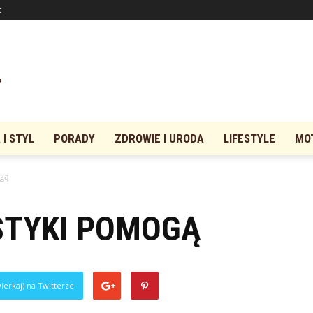
t
I STYL
PORADY
ZDROWIE I URODA
LIFESTYLE
MO
ogą
STYKI POMOGĄ
0
ierkaj) na Twitterze