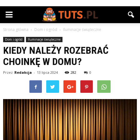
Strona główna
Dom i ogród
Iluminacje świąteczne
Dom i ogród
Iluminacje świąteczne
KIEDY NALEŻY ROZEBRAĆ
CHOINKĘ W DOMU?
Przez
Redakcja
-
13 lipca 2024
282
0