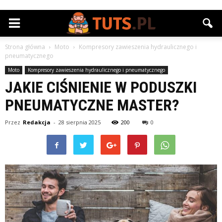
Strona główna
Moto
Kompresory zawieszenia hydraulicznego i
pneumatycznego
Moto
Kompresory zawieszenia hydraulicznego i pneumatycznego
JAKIE CIŚNIENIE W PODUSZKI
PNEUMATYCZNE MASTER?
Przez
Redakcja
-
28 sierpnia 2025
200
0