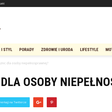
takt
I STYL
PORADY
ZDROWIE I URODA
LIFESTYLE
MO
ysznic dla osoby niepełnosprawnej?
C DLA OSOBY NIEPEŁN
ierkaj) na Twitterze