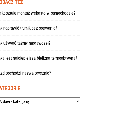
OBACZ TEŻ
le kosztuje montaż webasto w samochodzie?
ak naprawić tłumik bez spawania?
ak używać taśmy naprawczej?
ka jest najcieplejsza bielizna termoaktywna?
kąd pochodzi nazwa prysznic?
ATEGORIE
tegorie