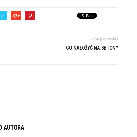
ter
Następny artykuł
CO NAŁOŻYĆ NA BETON?
D AUTORA