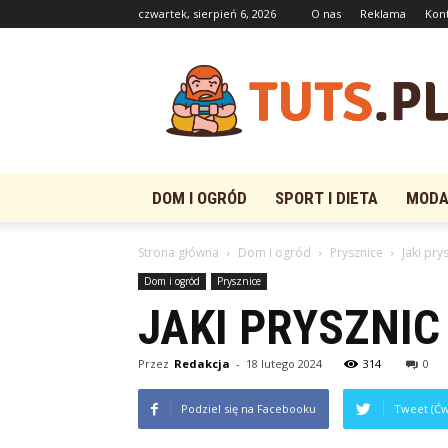
czwartek, sierpień 6, 2026
O nas
Reklama
Kon
Tuts.pl
DOM I OGRÓD
SPORT I DIETA
MODA 
Strona główna
Dom i ogród
Prysznice
Jaki pr
Dom i ogród
Prysznice
JAKI PRYSZNI
Przez
Redakcja
-
18 lutego 2024
314
0
Podziel się na Facebooku
Tweet (Ćw