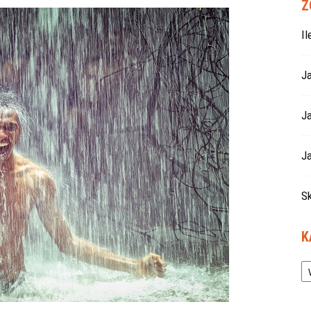
Z
I
J
J
Ja
S
K
Ka