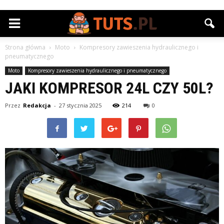
Strona główna
Moto
Kompresory zawieszenia hydraulicznego i
pneumatycznego
Moto
Kompresory zawieszenia hydraulicznego i pneumatycznego
JAKI KOMPRESOR 24L CZY 50L?
Przez
Redakcja
-
27 stycznia 2025
214
0