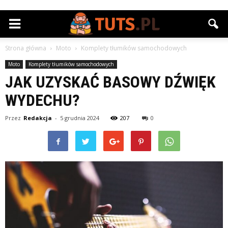
Strona główna
Moto
Komplety tłumików samochodowych
Moto
Komplety tłumików samochodowych
JAK UZYSKAĆ BASOWY DŹWIĘK
WYDECHU?
Przez
Redakcja
-
5 grudnia 2024
207
0