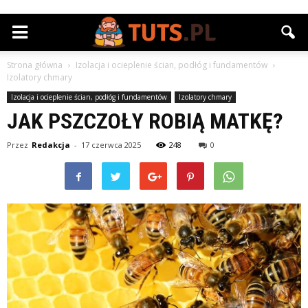
Strona główna
Izolacja i ocieplenie ścian, podłóg i fundamentów
Izolatory chmary
Izolacja i ocieplenie ścian, podłóg i fundamentów
Izolatory chmary
JAK PSZCZOŁY ROBIĄ MATKĘ?
Przez
Redakcja
-
17 czerwca 2025
248
0