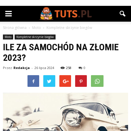
Strona główna
Moto
Kompletne skrzynie biegów
Moto
Kompletne skrzynie biegów
ILE ZA SAMOCHÓD NA ZŁOMIE
2023?
Przez
Redakcja
-
26 lipca 2024
258
0