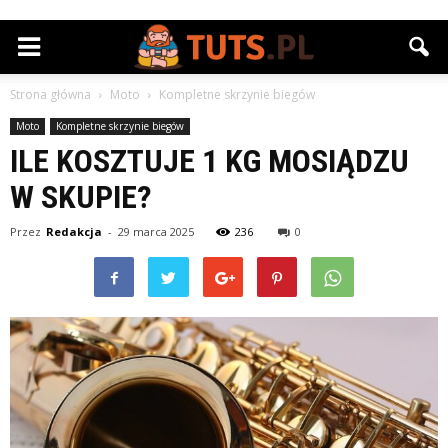
Strona główna
Moto
Kompletne skrzynie biegów
Moto
Kompletne skrzynie biegów
ILE KOSZTUJE 1 KG MOSIĄDZU
W SKUPIE?
Przez
Redakcja
-
29 marca 2025
236
0