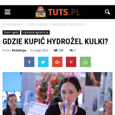
Strona główna
Dom i ogród
Hydrożele ogrodnicze
Dom i ogród
Hydrożele ogrodnicze
GDZIE KUPIĆ HYDROŻEL KULKI?
Przez
Redakcja
-
2 lutego 2025
228
0