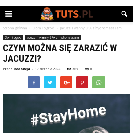
Strona główna
Dom i ogród
Jacuzzi i wanny SPA z hydromasażem
Dom i ogród
Jacuzzi i wanny SPA z hydromasażem
CZYM MOŻNA SIĘ ZARAZIĆ W
JACUZZI?
Przez
Redakcja
-
17 sierpnia 2024
363
0