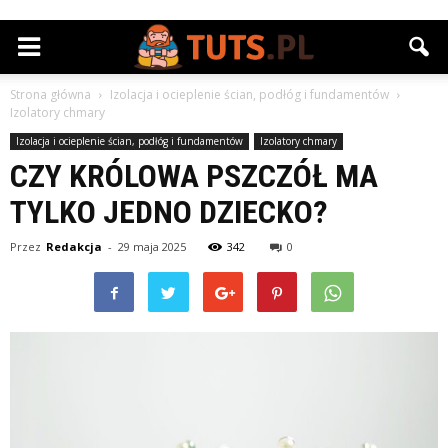
Strona główna
Izolacja i ocieplenie ścian, podłóg i fundamentów
Izolatory chmary
Izolacja i ocieplenie ścian, podłóg i fundamentów
Izolatory chmary
CZY KRÓLOWA PSZCZÓŁ MA
TYLKO JEDNO DZIECKO?
Przez
Redakcja
-
29 maja 2025
342
0