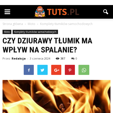
Strona główna
Moto
Komplety tłumików samochodowych
Moto
Komplety tłumików samochodowych
CZY DZIURAWY TŁUMIK MA
WPŁYW NA SPALANIE?
Przez
Redakcja
-
3 czerwca 2024
387
0