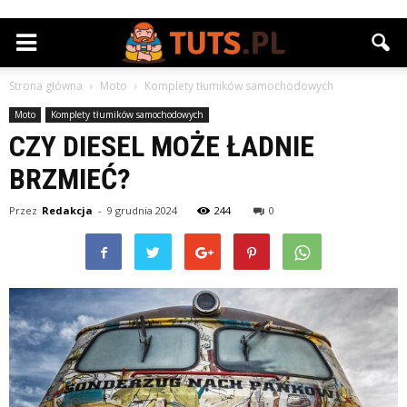
Strona główna
Moto
Komplety tłumików samochodowych
Moto
Komplety tłumików samochodowych
CZY DIESEL MOŻE ŁADNIE
BRZMIEĆ?
Przez
Redakcja
-
9 grudnia 2024
244
0