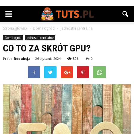
Strona główna
Dom i ogród
Jednostki centralne
Dom i ogród
Jednostki centralne
CO TO ZA SKRÓT GPU?
Przez
Redakcja
-
26 stycznia 2024
396
0