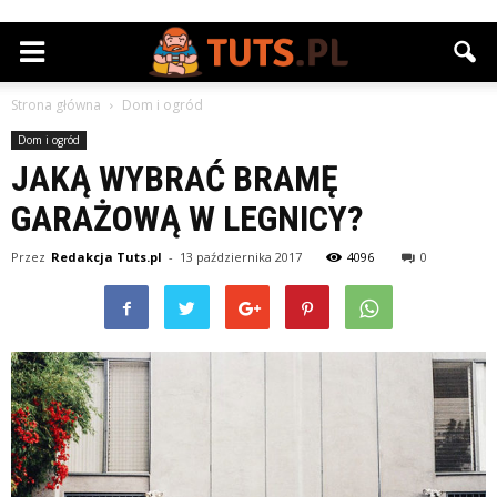
Strona główna
Dom i ogród
Dom i ogród
JAKĄ WYBRAĆ BRAMĘ
GARAŻOWĄ W LEGNICY?
Przez
Redakcja Tuts.pl
-
13 października 2017
4096
0