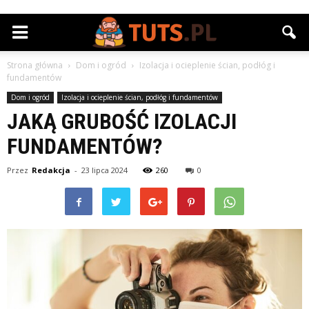
Strona główna
Dom i ogród
Izolacja i ocieplenie ścian, podłóg i
fundamentów
Dom i ogród
Izolacja i ocieplenie ścian, podłóg i fundamentów
JAKĄ GRUBOŚĆ IZOLACJI
FUNDAMENTÓW?
Przez
Redakcja
-
23 lipca 2024
260
0