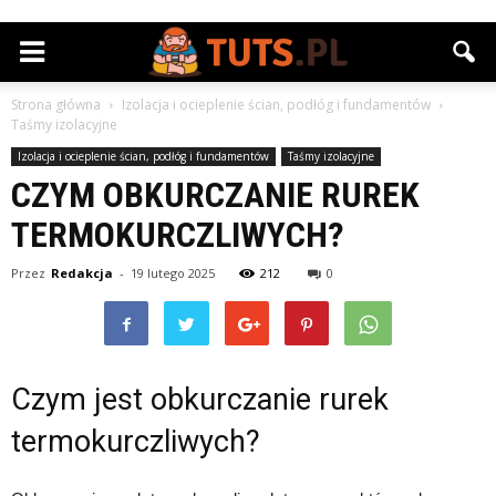
Strona główna
Izolacja i ocieplenie ścian, podłóg i fundamentów
Taśmy izolacyjne
Izolacja i ocieplenie ścian, podłóg i fundamentów
Taśmy izolacyjne
CZYM OBKURCZANIE RUREK
TERMOKURCZLIWYCH?
Przez
Redakcja
-
19 lutego 2025
212
0
Czym jest obkurczanie rurek
termokurczliwych?